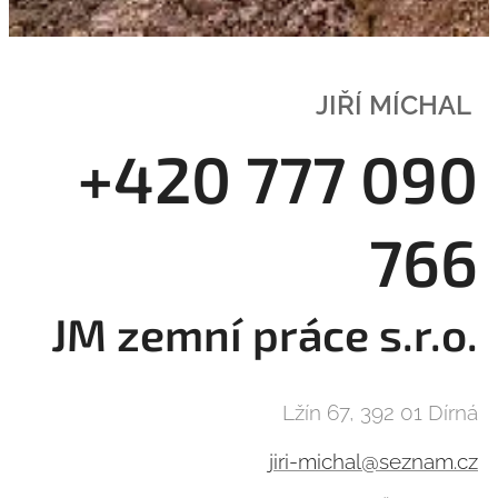
JIŘÍ MÍCHAL
+420 777 090
766
JM zemní práce s.r.o.
Lžín 67, 392 01 Dírná
jiri-michal@seznam.cz