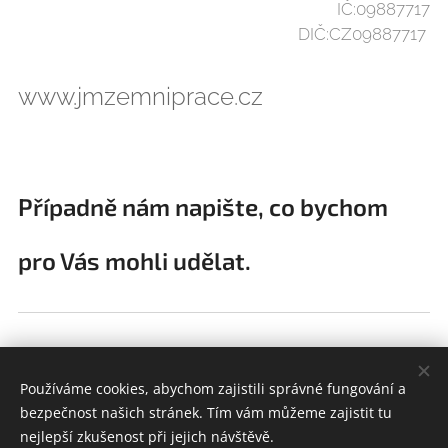
IČ:09887717
DIČ:CZ09887717
www.jmzemniprace.cz
Případně nám napište, co bychom
pro Vás mohli udělat.
Jméno
Používáme cookies, abychom zajistili správné fungování a
bezpečnost našich stránek. Tím vám můžeme zajistit tu
nejlepší zkušenost při jejich návštěvě.