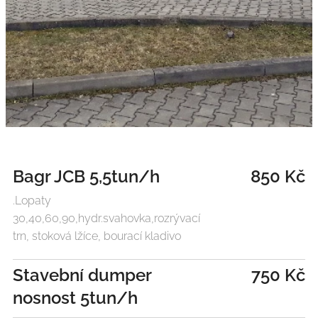
Bagr JCB 5,5tun/h
850 Kč
.Lopaty
30,40,60,90,hydr.svahovka,rozrývací
trn, stoková lžíce, bourací kladivo
Stavební dumper
750 Kč
nosnost 5tun/h