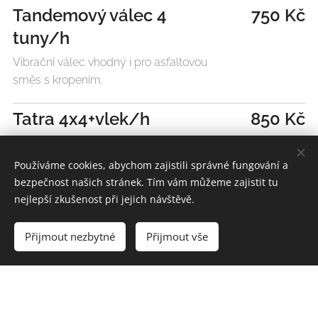
Tandemový válec 4
750 Kč
tuny/h
Vibrační válec vhodný i pro asfaltovou
směs s kropením.
Tatra 4x4+vlek/h
850 Kč
Tatra i vlek třístranný sklápeč.
Používáme cookies, abychom zajistili správné fungování a
bezpečnost našich stránek. Tím vám můžeme zajistit tu
nejlepší zkušenost při jejich návštěvě.
Ceny uvedeny bez dph.
Přijmout nezbytné
Přijmout vše
Jiří Míchal, 777 090 766
© JM zemní práce s.r.o. Všechna práva vyhrazena 2021